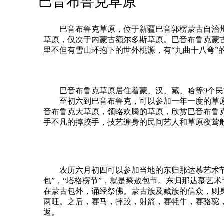
巴音布鲁克草原
巴音布鲁克草原，位于新疆巴音郭楞蒙古自治州和静
草原，仅次于内蒙古额尔多斯草原。巴音布鲁克蒙
里不但有雪山环抱下的世外桃源，有“九曲十八弯”
巴音布鲁克草原居住着蒙、汉、藏、哈等9个民
至初六到巴音布鲁克，可以参加一年一度的草原盛
音布鲁克大草原，领略欢腾的草原，欣赏巴音布鲁
手不凡的摔跤手，技艺缠身的民间艺人和草原夜莺
农历六月初四可以参加当地的东归那达慕艺术节。
包”，“塔格楞节”，就是祭敖包节。东归那达慕艺
在蒙古包外，诵经祭佛。蒙古族及藏族的信众，则
两旺。之后，赛马，摔跤，射箭，赛牦牛，赛骆驼
返。