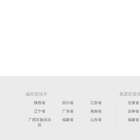
城市宣传片
风景区宣
陕西省
四川省
江苏省
甘肃省
辽宁省
广东省
海南省
吉林省
广西壮族自治
福建省
山东省
福建省
区