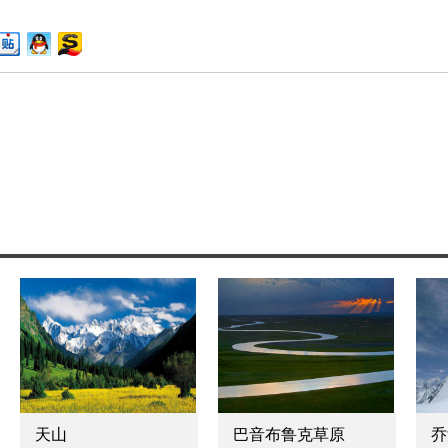
巴音布鲁克草原
乔戈里峰