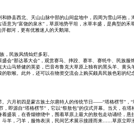
县西北、天山山脉中部的山间盆地中，四周为雪山环抱，海拔约2
古语意为“富饶的泉水”，草原地势平坦，水草丰盛，是典型的禾
的开都河，更有优雅迷人的天鹅湖。
族，民族风情灿烂多彩。
会“那达慕大会”，观赏赛马、摔跤、赛羊、赛牦牛、民族服
克大山马矫健的英姿，巴音布鲁克大草原上独有的黑头羊、黄头
般的歌喉。此外，还可以在物资交流会上购买颇具民族色彩的纪
六月初四是蒙古族土尔扈特人的传统节日——“塔格楞节”，“塔
术节，即源自“塔格楞节”，它以“祭敖包”的仪式开幕。当天，在
身着盛装，在香烟镣绕中，围着草原上最大的敖包走动诵经，悬
，斗羊，刁羊，服饰表演，民间艺术展示接踵而来……草原立即