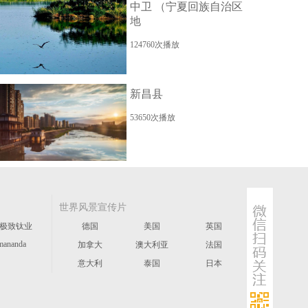
中卫 （宁夏回族自治区
地
124760次播放
新昌县
53650次播放
世界风景宣传片
极致钛业
德国
美国
英国
mananda
加拿大
澳大利亚
法国
意大利
泰国
日本