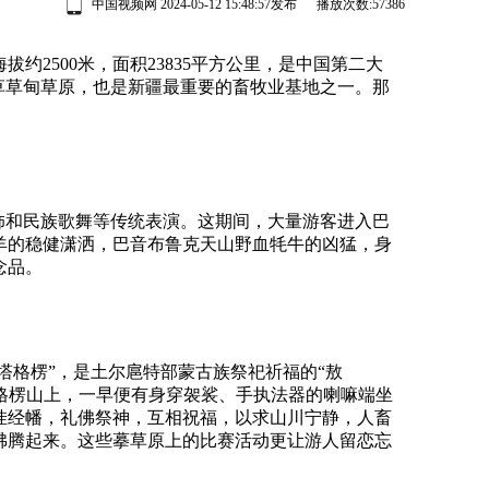
中国视频网 2024-05-12 15:48:57发布 播放次数:
57386
500米，面积23835平方公里，是中国第二大
草草甸草原，也是新疆最重要的畜牧业基地之一。那
饰和民族歌舞等传统表演。这期间，大量游客进入巴
羊的稳健潇洒，巴音布鲁克天山野血牦牛的凶猛，身
念品。
格楞”，是土尔扈特部蒙古族祭祀祈福的“敖
塔格楞山上，一早便有身穿袈裟、手执法器的喇嘛端坐
挂经幡，礼佛祭神，互相祝福，以求山川宁静，人畜
沸腾起来。这些摹草原上的比赛活动更让游人留恋忘