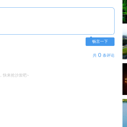
畅言一下
0
共
条评论
，快来抢沙发吧~