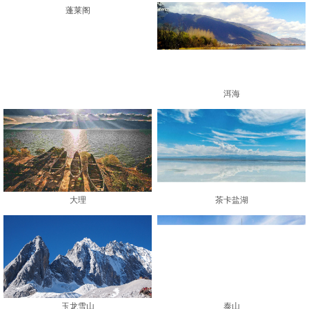
蓬莱阁
大理
洱海
茶卡盐湖