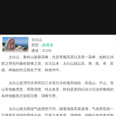
太白山
类型：
陕西省
播放：
41204
太白山，秦岭山脉最高峰，也是青藏高原以东第一高峰，如鹤立鸡
群之势冠列秦岭群峰之首。自古以来，太白山就以高、寒、险、奇、富
饶、神秘的特点闻名于世、称雄华中。
太白山是渭河水系和汉江水系分水岭最高地段，具低山、中山、高
山等地貌类型，界限清楚、特点各异，特别是第四纪冰川活动所雕琢的
各种地貌形态保留完整、清晰可辨。
太白山南北两坡气侯迥然不同，随着海拔高度递增，气候类型按一
定规律呈连续的带状分布。气候立体差异，使植物、动物分布也形成相