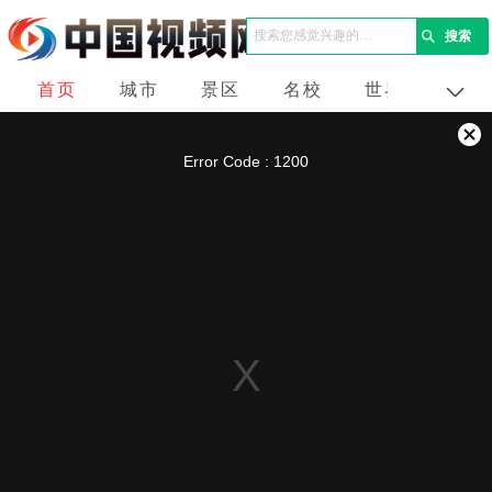
首页
城市
景区
名校
世界
企业
This
is
a
关
modal
Error Code : 1200
window.
闭
弹
窗