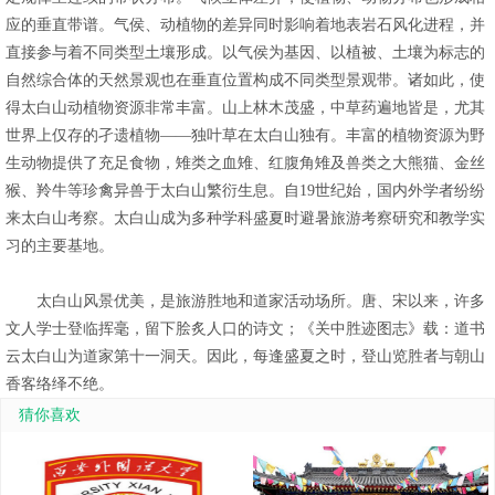
应的垂直带谱。气侯、动植物的差异同时影响着地表岩石风化进程，并
直接参与着不同类型土壤形成。以气侯为基因、以植被、土壤为标志的
自然综合体的天然景观也在垂直位置构成不同类型景观带。诸如此，使
得太白山动植物资源非常丰富。山上林木茂盛，中草药遍地皆是，尤其
世界上仅存的孑遗植物——独叶草在太白山独有。丰富的植物资源为野
生动物提供了充足食物，雉类之血雉、红腹角雉及兽类之大熊猫、金丝
猴、羚牛等珍禽异兽于太白山繁衍生息。自19世纪始，国内外学者纷纷
来太白山考察。太白山成为多种学科盛夏时避暑旅游考察研究和教学实
习的主要基地。
太白山风景优美，是旅游胜地和道家活动场所。唐、宋以来，许多
文人学士登临挥毫，留下脍炙人口的诗文；《关中胜迹图志》载：道书
云太白山为道家第十一洞天。因此，每逢盛夏之时，登山览胜者与朝山
香客络绎不绝。
猜你喜欢