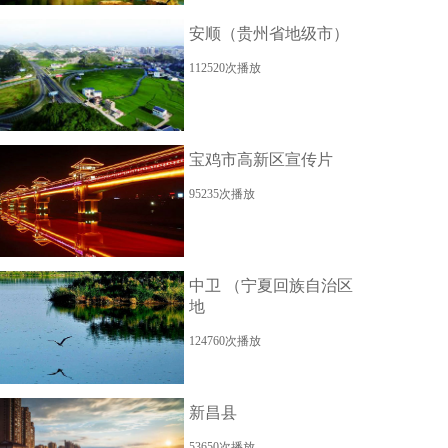
安顺（贵州省地级市）
112520次播放
宝鸡市高新区宣传片
95235次播放
中卫 （宁夏回族自治区
地
124760次播放
新昌县
53650次播放