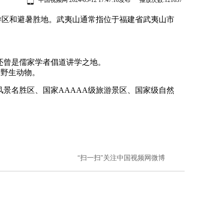
中国视频网 2024-05-12 17:47:10发布 播放次数:
121637
游区和避暑胜地。武夷山通常指位于福建省武夷山市
还曾是儒家学者倡道讲学之地。
种野生动物。
名胜区、国家AAAAA级旅游景区、国家级自然
“扫一扫”关注中国视频网微博