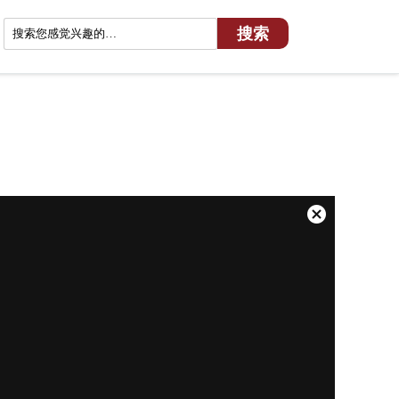
关
闭
弹
窗