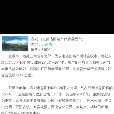
宣威 （云南省曲靖市代管县级市）
类型：
云南省
播放：
84609
宣威市，地处云南省东北部，为云南省曲靖市所辖县级市。地处东
经103°35′～104°40′，北纬25°53′～26°44′，东与贵州省盘县相邻，南与
本市沾益区毗邻，西隔牛栏江与会泽县相望，北与贵州威宁县接壤，距
省会昆明市260公里。
截至2008年，宣威市总面积6069.88平方公里。约占云南省总面积的
1.58%。市区距曲靖市政府驻地102千米，距昆明204千米。旅游资源较
为丰富，风景名胜主要有东山公园（省级旅游景点）、宛水公园、美奂
山公园、可渡古镇、来宾龙洞、西山森林公园、大响水、榕峰日出等。
特产“宣威火腿”驰名中外。