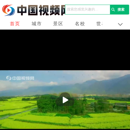
首页
城市
景区
名校
世界
企业
播
放