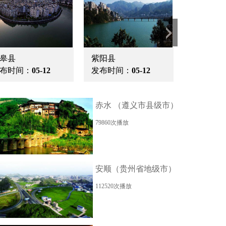
皋县
紫阳县
麟游九成
布时间：
05-12
发布时间：
05-12
发布时间
赤水 （遵义市县级市）
79860次播放
安顺（贵州省地级市）
112520次播放