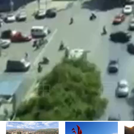
008年经国务院批复，被定位为国家重要的科研、教育和工业基地，我国西部地区重
3县，总面积10108平方公里。2014年末常住人口862.75万，其中城镇人口626
史、1100多年的建都史，是中国四大古都之一，中华文明和中华民族重要发祥地之一
心，拥有西安交通大学、西北工业大学、西安电子科技大学等7所985或211工程
始皇陵及兵马俑、大雁塔、小雁塔、唐长安城大明宫遗址、汉长安城未央宫遗址、