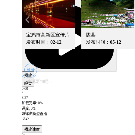
播放
宝鸡市高新区宣传片
陇县
发布时间：
02-12
发布时间：
05-12
登录
播放
静音
0:00
/
3:27
加载完毕
: 0%
进度
: 0%
媒体流类型
直播
-3:27
播放速度
2x