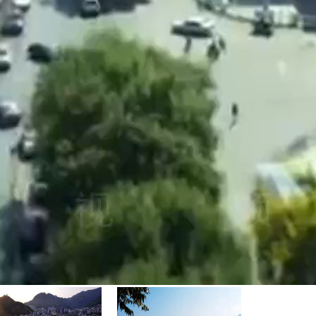
中国视频网 2024-05-12 17:47:36发布 播放次数:
94432
要的中心城市。
.44万。
，丝绸之路的起点。 丰镐都城、秦咸阳宫、兵马俑，汉未央宫、长乐
类大学。
兴教寺塔。
“扫一扫”关注中国视频网微博