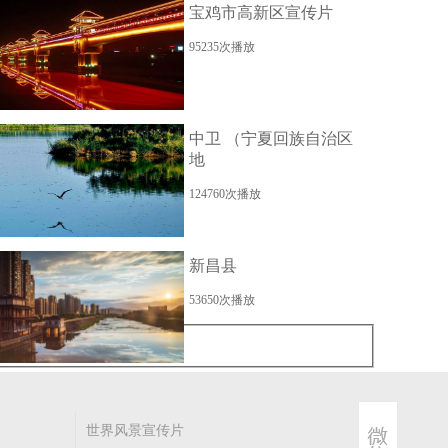
宝鸡市高新区宣传片
95235次播放
中卫 （宁夏回族自治区
地
124760次播放
新昌县
53650次播放
世界风景宣传片