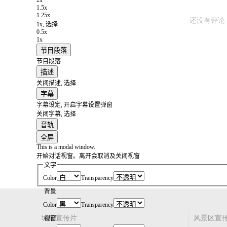
1.5x
1.25x
还没有评论
1x
, 选择
0.5x
1x
节目段落
节目段落
描述
关闭描述
, 选择
字幕
字幕设定
, 开启字幕设置弹窗
关闭字幕
, 选择
音轨
全屏
This is a modal window.
开始对话视窗。离开会取消及关闭视窗
文字
Color
Transparency
背景
Color
Transparency
城市宣传片
风景区宣
视窗