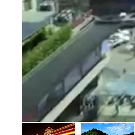
西安，古称“长安”、“镐京”，陕西省省会，国家历史文化名城，2
西安地处关中平原中部，北濒渭河，南依秦岭，八水润长安。全市下辖10区
长安自古帝王都，西安拥有着5000多年文明史、3100多年建城
宫，隋大兴城，唐大明宫、兴庆宫等勾勒出“长安情结”。
西安是中国最佳旅游目的地、全国文明城市之一，国家重要的科教中
西安目前已有两项六处遗产被列入《世界遗产名录》，分别是：秦
相关视频
腾讯云提供技术支持