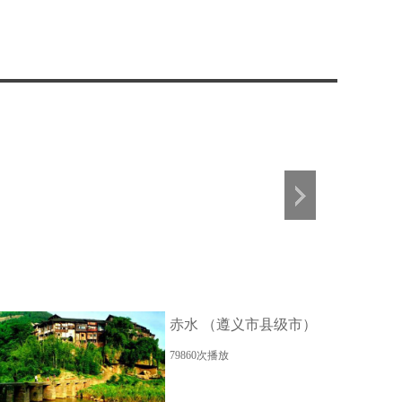
.
徐州（江苏省地级
瘦西湖.
时间：
05-12
市）.
发布时间：
05-12
发布时间：
05
赤水 （遵义市县级市）
79860次播放