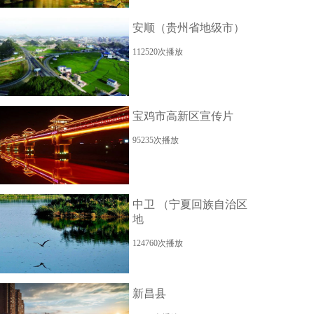
安顺（贵州省地级市）
112520次播放
宝鸡市高新区宣传片
95235次播放
中卫 （宁夏回族自治区
地
124760次播放
新昌县