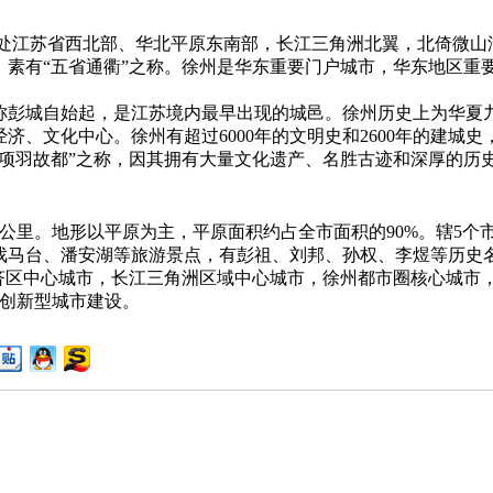
江苏省西北部、华北平原东南部，长江三角洲北翼，北倚微山
，素有“五省通衢”之称。徐州是华东重要门户城市，华东地区重
城自始起，是江苏境内最早出现的城邑。徐州历史上为华夏九
、文化中心。徐州有超过6000年的文明史和2600年的建城史
项羽故都”之称，因其拥有大量文化遗产、名胜古迹和深厚的历史
方公里。地形以平原为主，平原面积约占全市面积的90%。辖5个
戏马台、潘安湖等旅游景点，有彭祖、刘邦、孙权、李煜等历史
区中心城市，长江三角洲区域中心城市，徐州都市圈核心城市，
展创新型城市建设。