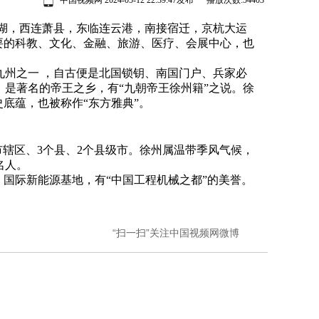
中国视频网 2024-05-12 22:39:47发布 播放次数:
54403
湖，西连萧县，东临连云港，南接宿迁，京杭大运
要的科教、文化、金融、旅游、医疗、会展中心，也
州之一 ，自古便是北国锁钥、南国门户、兵家必
，是著名的帝王之乡，有“九朝帝王徐州籍”之说。徐
底蕴，也被称作“东方雅典”。
市辖区、3个县、2个县级市。徐州属温带季风气候，
名人。
国际新能源基地，有“中国工程机械之都”的美誉。
“扫一扫”关注中国视频网微博