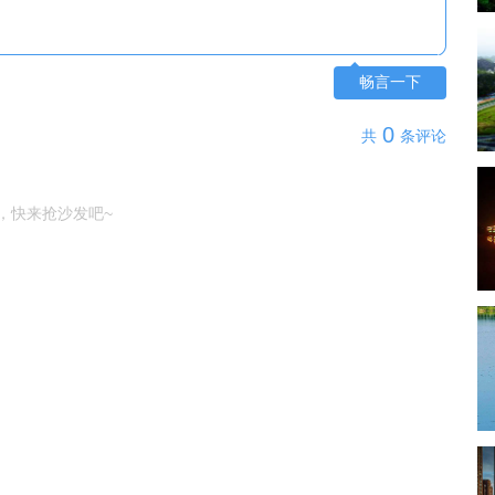
畅言一下
0
共
条评论
，快来抢沙发吧~