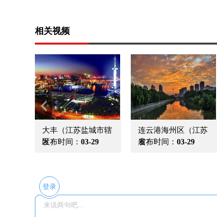
相关视频
常州 （江苏省地级
淮安
市）
发布时间：
05-12
发布时间：
05-12
登录