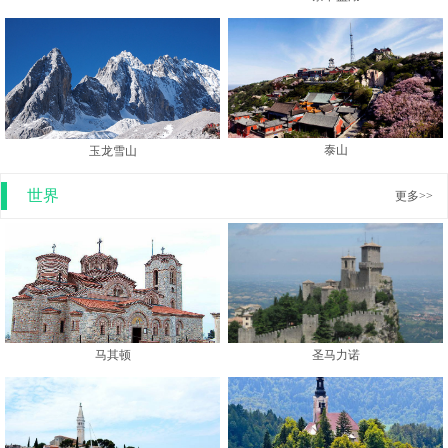
泰山
玉龙雪山
世界
更多>>
马其顿
圣马力诺