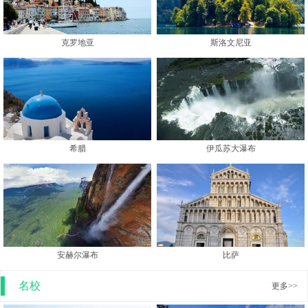
克罗地亚
斯洛文尼亚
希腊
伊瓜苏大瀑布
安赫尔瀑布
比萨
名校
更多>>