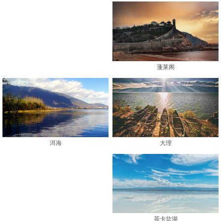
蓬莱阁
大理
洱海
茶卡盐湖