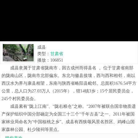
成县
类型：
甘肃省
播放：
106851
成县隶属于甘肃省陇南市，因古成州而得县名 。位于甘肃省南部
的陇南山区，陇南市北部偏东。东北与徽县接壤，西与西和相邻，南以
西汉水为界与康县相望，东南与陕西省略阳县毗邻。总面积1676.54平方
公里，总人口为27.03万人（2015年），辖14镇3乡；15个居民委员会，
245个村民委员会。
成县素有“陇上江南”、“陇右粮仓”之称。“2007年被联合国非物质遗
产保护组织中国分部确定为全国三十三个“千年古县”之一、2011年被国
家林业局命名为“中国核桃之乡”。成县有西狭颂风景名胜区、鸡峰山国
家森林公园、杜少陵祠等景点。