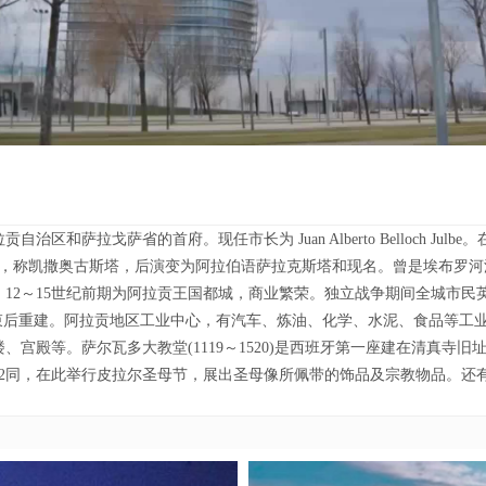
省的首府。现任市长为 Juan Alberto Belloch Julbe。在埃
称凯撒奥古斯塔，后演变为阿拉伯语萨拉克斯塔和现名。曾是埃布罗河
。12～15世纪前期为阿拉贡王国都城，商业繁荣。独立战争期间全城市民
束后重建。阿拉贡地区工业中心，有汽车、炼油、化学、水泥、食品等工业
等。萨尔瓦多大教堂(1119～1520)是西班牙第一座建在清真寺旧址上
12同，在此举行皮拉尔圣母节，展出圣母像所佩带的饰品及宗教物品。