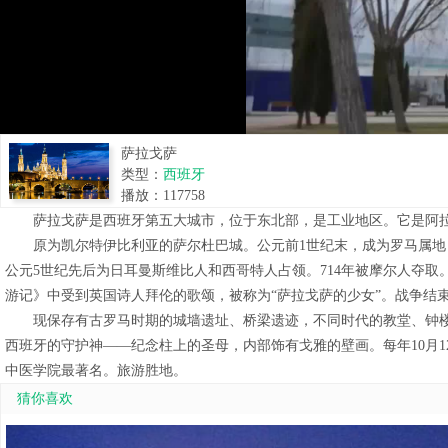
萨拉戈萨
类型：
西班牙
播放：
117758
萨拉戈萨是西班牙第五大城市，位于东北部，是工业地区。它是阿拉贡自治区和萨拉戈萨
原为凯尔特伊比利亚的萨尔杜巴城。公元前1世纪末，成为罗马属地，
公元5世纪先后为日耳曼斯维比人和西哥特人占领。714年被摩尔人夺取
游记》中受到英国诗人拜伦的歌颂，被称为“萨拉戈萨的少女”。战争结
现保存有古罗马时期的城墙遗址、桥梁遗迹，不同时代的教堂、钟楼、宫殿
西班牙的守护神——纪念柱上的圣母，内部饰有戈雅的壁画。每年10月
中医学院最著名。旅游胜地。
猜你喜欢