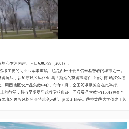
布罗河南岸。人口638,799（2004）。
流域主要的商业和军事重镇，也是西班牙最早信奉基督教的城市之一。
英勇抗法，参加守城的玛丽亚·奥古斯廷的英勇事迹在《恰尔德·哈罗尔德
。周围地区农产品集散中心。每年l0月，全国贸易展览会在此举行。
的教堂，带有早期罗马式教堂的痕迹；圣母显圣大教堂(1681)供奉全
还有西班牙民族风格的哥特式交易所、贵族府邸等。萨拉戈萨大学创建于其