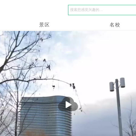
景区
名校
播
放