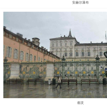
安赫尔瀑布
都灵