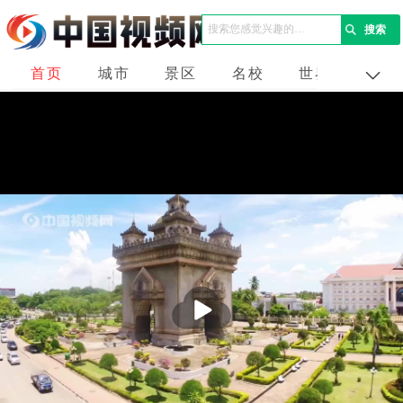
首页
城市
景区
名校
世界
企业
播
放