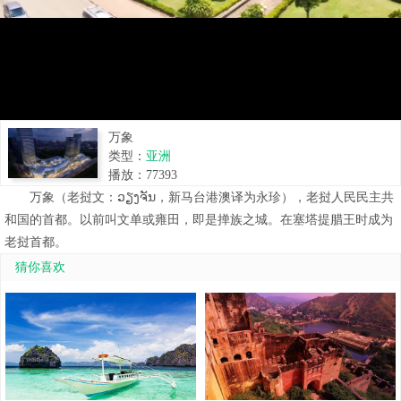
万象
类型：
亚洲
播放：
77393
万象（老挝文：ວຽງຈັນ，新马台港澳译为永珍），老挝人民民主共
和国的首都。以前叫文单或雍田，即是掸族之城。在塞塔提腊王时成为
老挝首都。
猜你喜欢