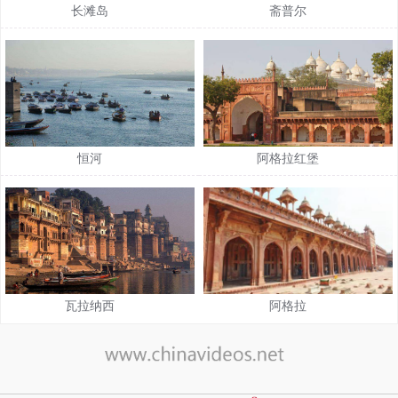
长滩岛
斋普尔
恒河
阿格拉红堡
瓦拉纳西
阿格拉