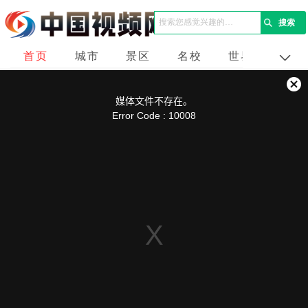
首页
城市
景区
名校
世界
企业
This
is
a
关
modal
媒体文件不存在。
window.
闭
Error Code : 10008
弹
窗