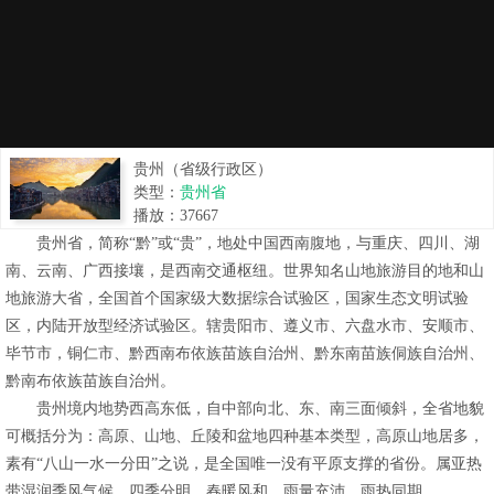
贵州（省级行政区）
类型：
贵州省
播放：
37667
贵州省，简称“黔”或“贵”，地处中国西南腹地，与重庆、四川、湖
南、云南、广西接壤，是西南交通枢纽。世界知名山地旅游目的地和山
地旅游大省，全国首个国家级大数据综合试验区，国家生态文明试验
区，内陆开放型经济试验区。辖贵阳市、遵义市、六盘水市、安顺市、
毕节市，铜仁市、黔西南布依族苗族自治州、黔东南苗族侗族自治州、
黔南布依族苗族自治州。
贵州境内地势西高东低，自中部向北、东、南三面倾斜，全省地貌
可概括分为：高原、山地、丘陵和盆地四种基本类型，高原山地居多，
素有“八山一水一分田”之说，是全国唯一没有平原支撑的省份。属亚热
带湿润季风气候，四季分明、春暖风和、雨量充沛、雨热同期。