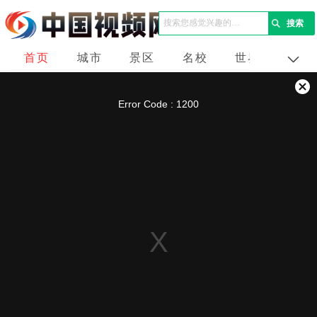
首页
城市
景区
名校
世界
企业
This
is
a
关
modal
Error Code : 1200
window.
闭
弹
窗