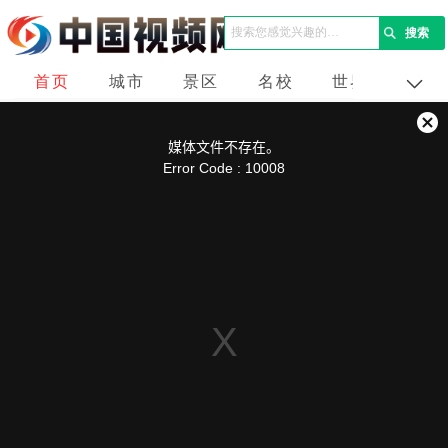
首页
城市
景区
名校
世界
企业
This
is
a
关
modal
媒体文件不存在。
window.
闭
Error Code : 10008
弹
窗