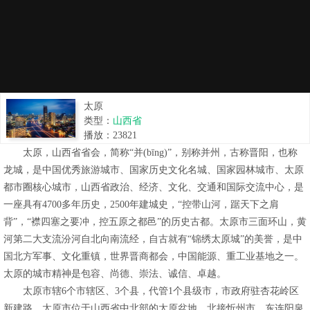
太原
类型：
山西省
播放：
23821
太原，山西省省会，简称“并(bīng)”，别称并州，古称晋阳，也称
龙城，是中国优秀旅游城市、国家历史文化名城、国家园林城市、太原
都市圈核心城市，山西省政治、经济、文化、交通和国际交流中心，是
一座具有4700多年历史，2500年建城史，“控带山河，踞天下之肩
背”，“襟四塞之要冲，控五原之都邑”的历史古都。太原市三面环山，黄
河第二大支流汾河自北向南流经，自古就有“锦绣太原城”的美誉，是中
国北方军事、文化重镇，世界晋商都会，中国能源、重工业基地之一。
太原的城市精神是包容、尚德、崇法、诚信、卓越。
太原市辖6个市辖区、3个县，代管1个县级市，市政府驻杏花岭区
新建路。太原市位于山西省中北部的太原盆地，北接忻州市，东连阳泉